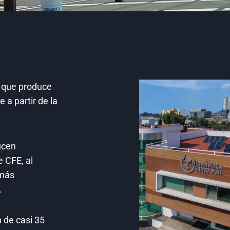
a que produce
 a partir de la
ucen
 CFE, al
 más
.
 de casi 35