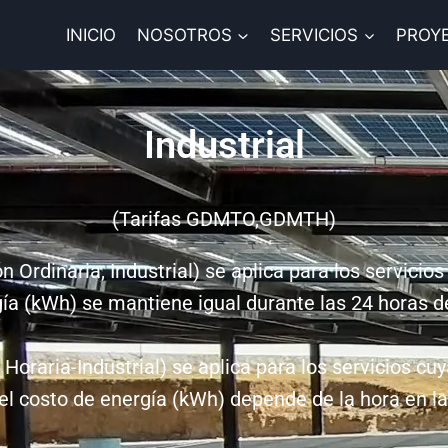
INICIO
NOSOTROS
SERVICIOS
PROY
Industrial
(Tarifas GDMTO,GDMTH)
rdinaria, Industrial) se aplica para los servici
ía (kWh) se mantiene igual durante las 24 horas de
aria-Industrial) se aplica para los servicios cu
 el costo de energía (kWh) depende de la hora en 