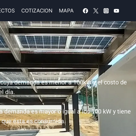
ECTOS
COTIZACION
MAPA
os cuya demanda es menor a 100kW y el costo de
l día.
ya demanda es mayor o igual a los 100 kW y tiene
la que ésta es consumida.