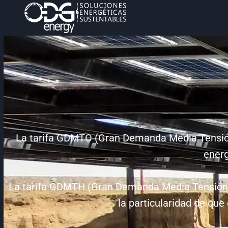
La tarifa GDMTO (Gran Demanda Media Tensión O
energ
La tarifa GDMTH (Gran Demanda Media Tensión Hor
la particularidad de que